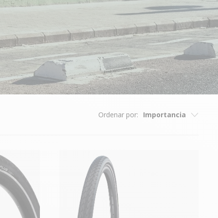
Ordenar por:
Importancia
Importancia
Translation missing: es.collection.sorting.most-relevant
Precio de - a + caro
Precio del + caro al - caro