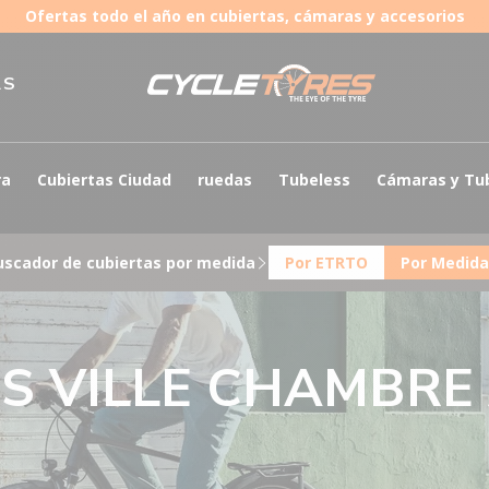
Ofertas todo el año en cubiertas, cámaras y accesorios
AS
ra
Cubiertas Ciudad
ruedas
Tubeless
Cámaras y Tu
uscador de cubiertas por medida
Por ETRTO
Por Medida
S VILLE CHAMBRE 