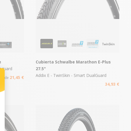
e
Cubierta Schwalbe Marathon E-Plus
ceguard
27.5"
Addix E - TwinSkin - Smart DualGuard
21,45 €
tir de
34,93 €