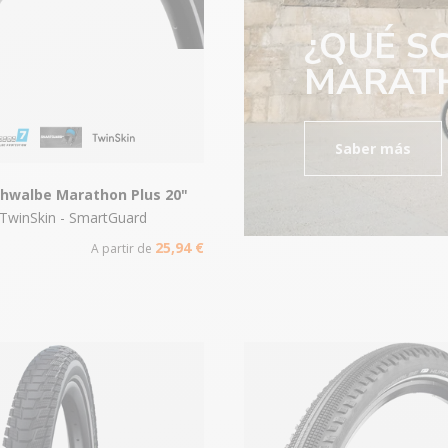
¿QUÉ S
MARATH
Saber más
chwalbe Marathon Plus 20"
 TwinSkin - SmartGuard
25,94 €
A partir de