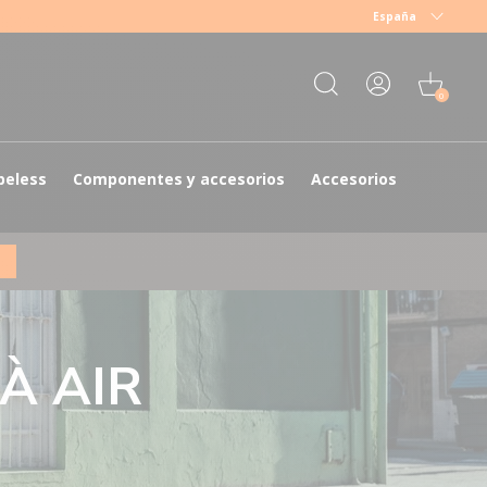
España
0
beless
Componentes y accesorios
Accesorios
À AIR