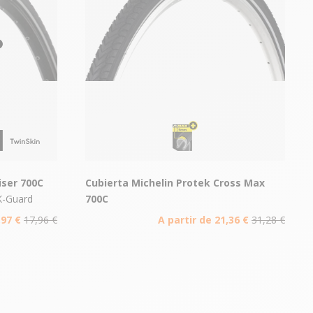
iser 700C
Cubierta Michelin Protek Cross Max
K-Guard
700C
,97 €
17,96 €
A partir de 21,36 €
31,28 €