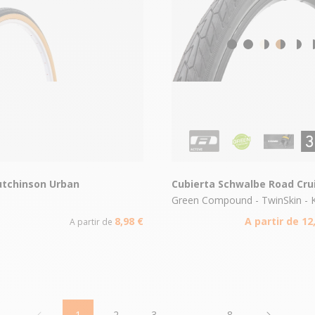
utchinson Urban
Cubierta Schwalbe Road Cru
Green Compound - TwinSkin - 
8,98 €
A partir de 12
A partir de
1
2
3
…
8