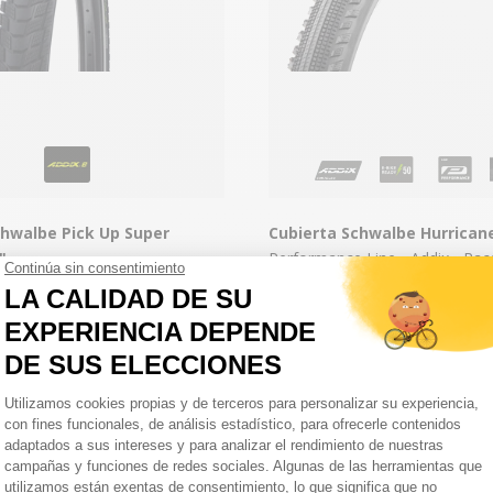
chwalbe Pick Up Super
Cubierta Schwalbe Hurrican
"
Performance Line - Addix - Ra
mpound
A par
23,61 €
A partir de