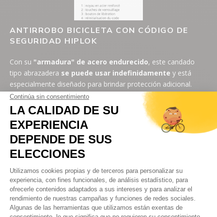
ANTIRROBO BICICLETA CON CÓDIGO DE
SEGURIDAD HIPLOK
Con su
"armadura" de acero endurecido
, este candado
tipo abrazadera
se puede usar indefinidamente
y está
especialmente diseñado para brindar protección adicional.
El candado antirrobo Z Lok Combo de Hiplok es ideal para
muchos accesorios o equipamiento, como cochecitos,
bolsas
de bikepacking
, maletas,
cascos
o también como
complemento a un portabicicletas.