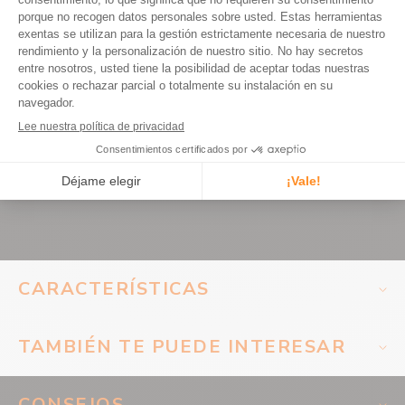
Hay disponibles otros dispositivos antirrobo auxiliares:
El
candado Abus uGrip 560
El
cable antirrobo Kryptoflex Kryptonite
CARACTERÍSTICAS
MARCA
Hiplok
TAMBIÉN TE PUEDE INTERESAR
GARANTÍA
2 años
CONSEJOS