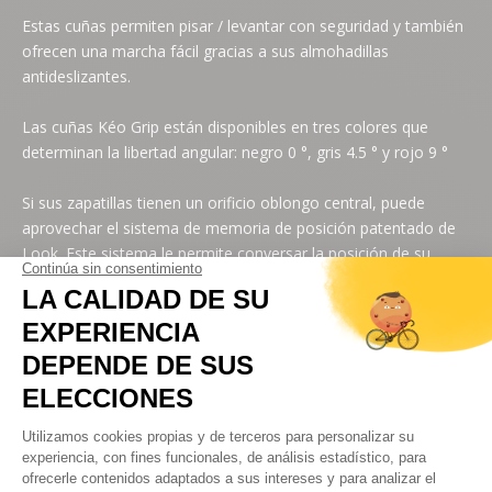
Estas cuñas permiten pisar / levantar con seguridad y también
ofrecen una marcha fácil gracias a sus almohadillas
antideslizantes.
Las cuñas Kéo Grip están disponibles en tres colores que
determinan la libertad angular: negro 0 °, gris 4.5 ° y rojo 9 °
Si sus zapatillas tienen un orificio oblongo central, puede
aprovechar el sistema de memoria de posición patentado de
Look. Este sistema le permite conversar la posición de su
antigua cala cuando la reemplaza por una nueva atornillando
la pieza de memoria de posición en el orificio oblongo de su
zapato.
Para evitar usarlos al caminar, puede agregar protectores de
cubierta Kéo.
• Almohadillas antideslizantes
• Libertad angular: negro 0 °, gris 4.5 ° y rojo 9 °