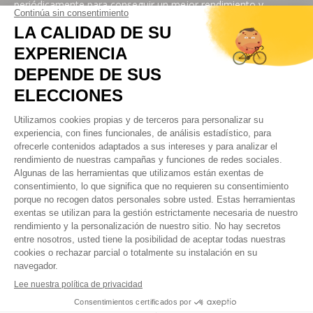
periódicamente para conseguir un mejor rendimiento y
aumentar su durabilidad.
CADENA DE BICICLETA M-WAVE DE 9V Y 116
ESLABONES
La cadena tiene 116 eslabones con un paso de 1/2 pulgada.
• Ancho: 6,6 mm
• Longitud: 11/128"
La cadena está fabricada en acero y permite un pedaleo
suave. Es adecuado para bicicletas de carretera, urbanas y de
montaña. M-Wave ofrece la
cadena de 10V
.
CARACTERÍSTICAS