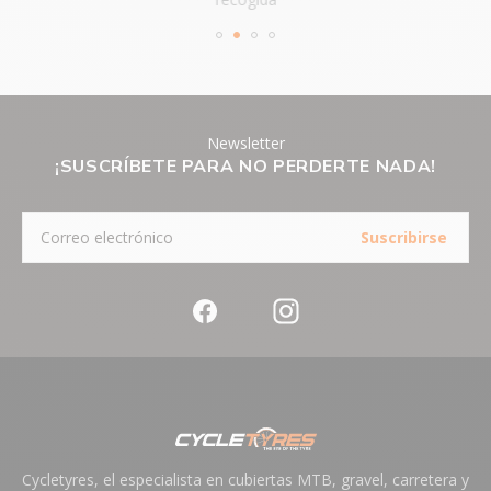
VELOCIDADES
9
PESO
250 g
REFERENCIA
301902
CATÁLOGO
Newsletter
¡SUSCRÍBETE PARA NO PERDERTE NADA!
REFERENCIA
A220646
(SKU)
Suscribirse
Cycletyres, el especialista en cubiertas MTB, gravel, carretera y