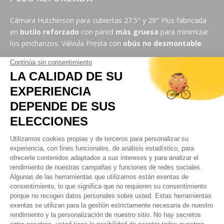
Cámara Hutchinson para cubiertas 27.5" y 29" Plus fabricada
en
butilo reforzado
con pared
más gruesa
para minimizar
los pinchanzos. Válvula Presta con
obús no desmontable
.
Válvula Presta (fina) roscada con una tuerca de apriete en la
base, evitando en todo momento que la válvula se mueva
sobre todo en el instante de la frenada. Preveniendo el riesgo
de pinchar por causa de un corte en la cámara en la zona
donde está la válvula, y dotándola de mayor resistencia.
ESCOGER LA MEDIDA DE CÁMARA DE AIRE
CORRECTA
Para seleccionar tu cámara adecuada, necesitas saber la
medida de tu cubierta y una vez la tengas, escoge la cámara
donde la medida de la cubierta esté incluida en su rango de
inflado, luego deberás escoger el tipo de válvula que acepte tu
llanta: o bien presta (fina) o schrader (gorda, comúnmente
usada en coches).