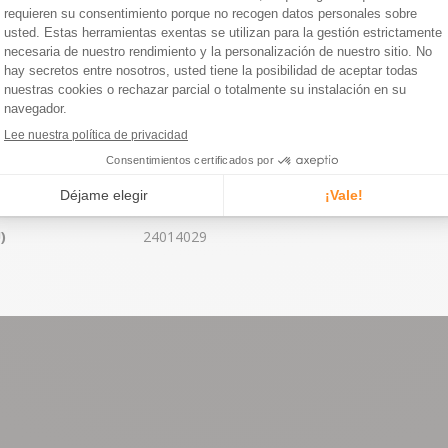
700 x 25C
DAS (ETRTO)
20-622
22-622
25-622
Presta 48 mm
220 g
TÁLOGO
CV657191
)
24014029