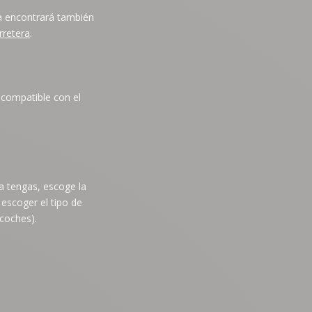
a encontrará también
rretera
.
 compatible con el
a tengas, escoge la
 escoger el tipo de
 coches).