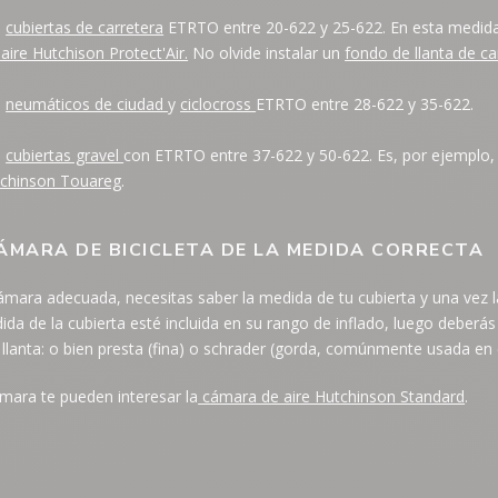
a
cubiertas de carretera
ETRTO entre 20-622 y 25-622. En esta medid
ire Hutchison Protect'Air.
No olvide instalar un
fondo de llanta de ca
a
neumáticos de ciudad
y
ciclocross
ETRTO entre 28-622 y 35-622.
a
cubiertas gravel
con ETRTO entre 37-622 y 50-622. Es, por ejemplo,
tchinson Touareg
.
ÁMARA DE BICICLETA DE LA MEDIDA CORRECTA
ámara adecuada, necesitas saber la medida de tu cubierta y una vez l
a de la cubierta esté incluida en su rango de inflado, luego deberás
 llanta: o bien presta (fina) o schrader (gorda, comúnmente usada en
mara te pueden interesar la
cámara de aire Hutchinson Standard
.