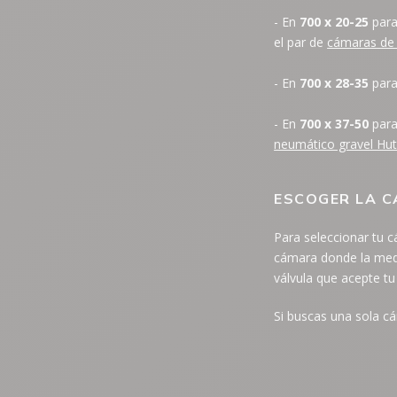
- En
700 x 20-25
par
el par de
cámaras de a
- En
700 x 28-35
par
- En
700 x 37-50
par
neumático gravel Hu
ESCOGER LA C
Para seleccionar tu c
cámara donde la medid
válvula que acepte tu
Si buscas una sola cá