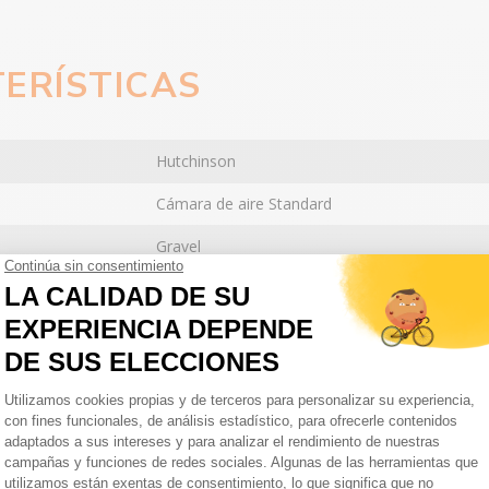
ERÍSTICAS
Hutchinson
Cámara de aire Standard
Gravel
Carretera
Ciudad
Butyl
/ EMBALAGE
Se vende por pares
700 x 20-25
IDAS (MM)
700 x 20C
700 x 22C