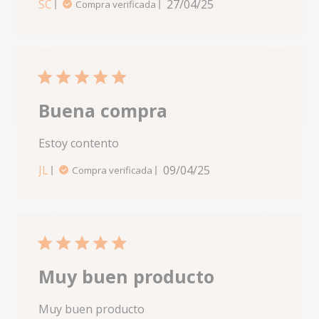
SC
27/04/25
Compra verificada
about
review
content
Utilizzo
da temp
5 star rating
i
coperton
Buena compra
Vittoria
Estoy contento
read more about review content
JL
09/04/25
Compra verificada
5 star rating
Muy buen producto
Muy buen producto
read more about review