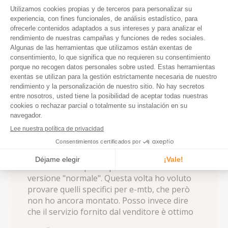
bonnes disponibilités des articles, livraison 
rapide, prix intéressant
read more about review
content bonnes
EC
27/10/25
Compra verificada
disponibilités des articles,
5 star rating
Utilizzo da tempo i
copertoni
Utilizzo da tempo i copertoni Vittoria in 
versione "normale". Questa volta ho voluto 
provare quelli specifici per e-mtb, che però 
non ho ancora montato. Posso invece dire 
che il servizio fornito dal venditore è ottimo
read
more