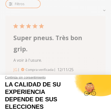
Filtros
Ordenar por:
5 star rating
Super pneus. Très bon
grip.
A voir à l'usure.
read more about review content
JG
12/11/25
Compra verificada
5 star rating
service rapide