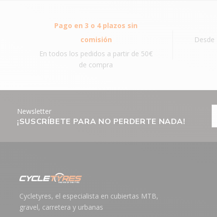
Pago en 3 o 4 plazos sin
comisión
Desde 
En todos los pedidos a partir de 50€
de compra
Newsletter
¡SUSCRÍBETE PARA NO PERDERTE NADA!
Cycletyres, el especialista en cubiertas MTB,
gravel, carretera y urbanas