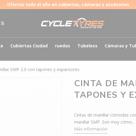
Ofertas todo el año en cubiertas, cámaras y accesorios
AS
ra
Cubiertas Ciudad
ruedas
Tubeless
Cámaras y Tu
nillar SMP 2.0 con tapones y expansores
CINTA DE MA
TAPONES Y 
Cintas de manillar cómodas con
manillar SMP. Son muy cómo..
Más información