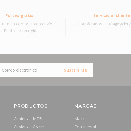
Portes gratis
Servicio al cliente
100€ en compras con envío
Contáctanos a info@cyclet
a Punto de recogida
Suscribirse
PRODUCTOS
MARCAS
Cubiertas MTB
Maxxis
Cubiertas Gravel
Continental