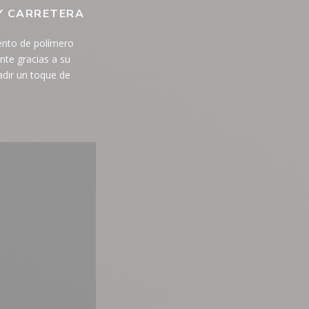
Y CARRETERA
iento de polímero
nte gracias a su
adir un toque de