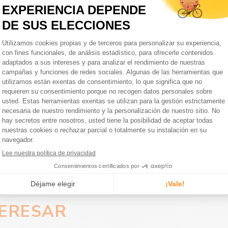
TAPE GRIP 2.0
Cinta de manillar
CON
2 tapones con expansores
CACIÓN
2024-03-05T00:00:00+01:00
50 g
TÁLOGO
ZBARTAPESMPGRIP2.0-NE
)
A240105
TERESAR