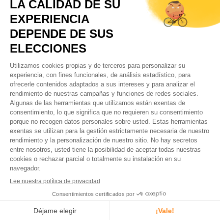
SUSPENSIÓN
El guardabarros se fija mediante el
sujetador MD-Strap
, lo
que permite un
montaje y desmontaje rápidos
. Este sistema
se puede montar en los
tirantes traseros,
proporcionando
una fijación precisa y una orientación ajustable del
guardabarros. Para más detalles puedes consultar las
instrucciones de montaje de guardabarros Zéfal.
Las
medidas
de este guardabarros son
663 x 80 x 290 mm
, y
está recomendado para cubiertas con un
ancho máximo de
2,8 pulgadas.
CARACTERÍSTICAS
MARCA
Zéfal