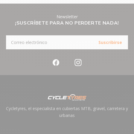
CATÁLOGO
MADE IN
Francia
Newsletter
¡SUSCRÍBETE PARA NO PERDERTE NADA!
REFERENCIA
E240118
(SKU)
Suscribirse
Cycletyres, el especialista en cubiertas MTB, gravel, carretera y
urbanas